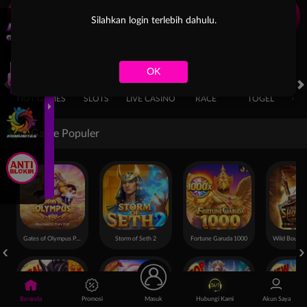
IDR
12,672,028,413
Silahkan login terlebih dahulu.
OK
HOT GAMES
SLOTS
LIVE CASINO
RACE
TOGEL
OL
Game Populer
Gates of Olympus POP
Storm of Seth 2
Fortune Garuda 1000
Beranda
Promosi
Masuk
Hubungi Kami
Akun Saya