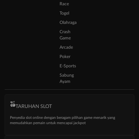
Race
Togel
Olahraga
Crash
Game
Arcade
Poker
E-Sports
Sabung
Ayam
TARUHAN SLOT
Penyedia slot online dengan beragam pilihan game menarik yang
memudahkan pemain untuk mencapai jackpot