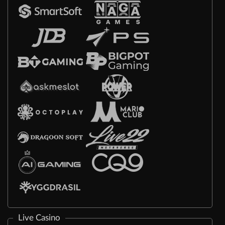
Live Casino