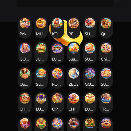
Poker Win
MUSCLE FORTUNE CAT
KONG ISLAND
REVOLVER HARE
SUPER ELEMENTS 2
Queen of Inca 2
GOLDEN IDOL
JUNGLE BANG BANG
DJ BOOM BOOM
Sugar Bang Bang 2
SUGAR BANG BANG PLUS
Chinese New Year Moreways
Queen of Inca
SUPER ELEMENTS
POKER WIN 2
ZEUS
GOLDEN GENIE
SUGAR BANG BANG
CHINESE NEW YEAR
LUXURY GOLDEN PANTHER
OPEN VAULT
CHILIHUAHUA
LUCKY FORTUNES
TREASURES OF ODIN