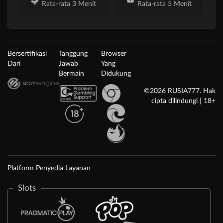
Rata-rata 3 Menit
Rata-rata 5 Menit
Bersertifikasi
Tanggung
Browser
Dari
Jawab
Yang
Bermain
Didukung
©2026 RUSIA777. Hak
cipta dilindungi | 18+
Platform Penyedia Layanan
Slots