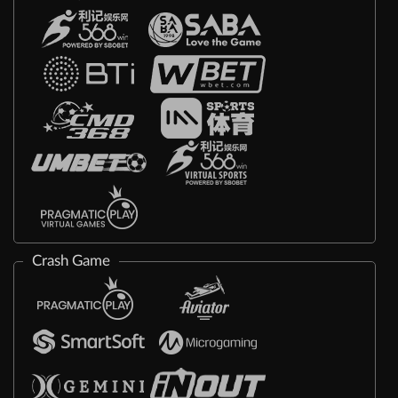
Crash Game