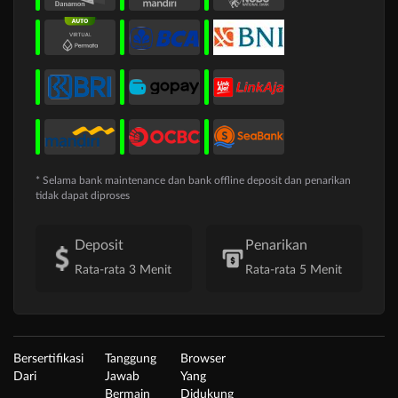
* Selama bank maintenance dan bank offline deposit dan penarikan
tidak dapat diproses
Deposit
Penarikan
Rata-rata 3 Menit
Rata-rata 5 Menit
Bersertifikasi
Tanggung
Browser
Dari
Jawab
Yang
Bermain
Didukung