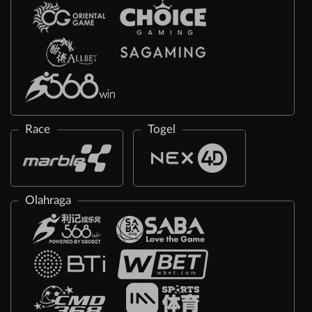
Race
Togel
Olahraga