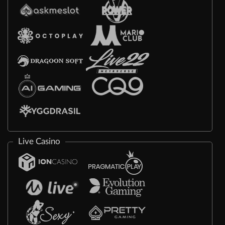
Live Casino