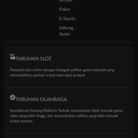
Arcade
Poker
E-Sports
Sabung
Ayam
TARUHAN SLOT
Penyedia slot online dengan beragam pilihan game menarik yang
memudahkan pemain untuk mencapai jackpot
TARUHAN OLAHRAGA
Sportsbook Gaming Platform Terbaik menawarkan lebih banyak game,
odds yang lebih tinggi, dan menyediakan pilihan yang lebih banyak
untuk pemain.