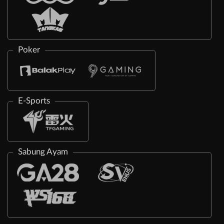
Poker
E-Sports
Sabung Ayam