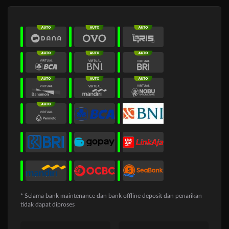
* Selama bank maintenance dan bank offline deposit dan penarikan
tidak dapat diproses