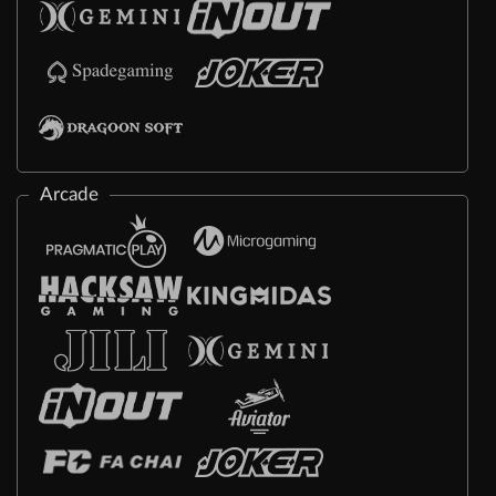
Arcade