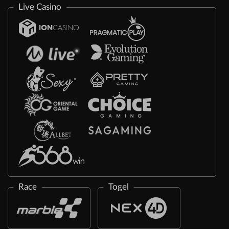
Live Casino
Race
Togel