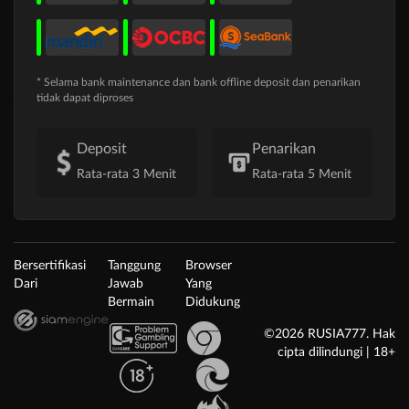
* Selama bank maintenance dan bank offline deposit dan penarikan
tidak dapat diproses
Deposit
Penarikan
Rata-rata 3 Menit
Rata-rata 5 Menit
Bersertifikasi
Tanggung
Browser
Dari
Jawab
Yang
Bermain
Didukung
©2026 RUSIA777. Hak
cipta dilindungi | 18+