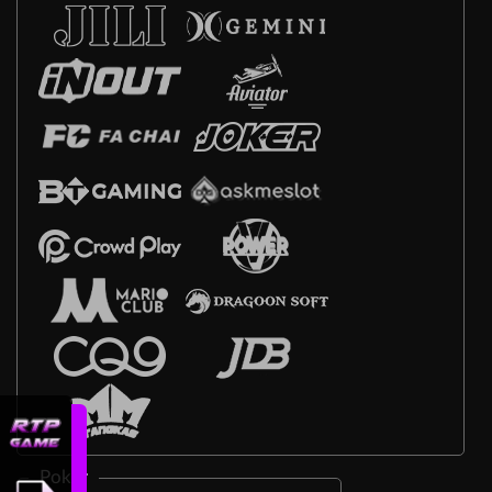
Poker