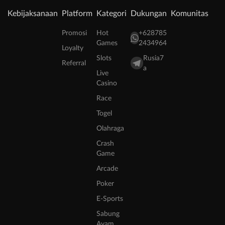
Kebijaksanaan
Platform
Kategori
Dukungan
Komunitas
Promosi
Hot
+628785
Games
2434964
Loyalty
Slots
Rusia7
Referral
a
Live
Casino
Race
Togel
Olahraga
Crash
Game
Arcade
Poker
E-Sports
Sabung
Ayam