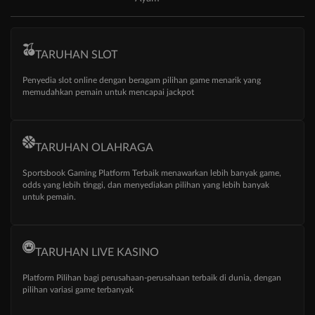
TARUHAN SLOT
Penyedia slot online dengan beragam pilihan game menarik yang
memudahkan pemain untuk mencapai jackpot
TARUHAN OLAHRAGA
Sportsbook Gaming Platform Terbaik menawarkan lebih banyak game,
odds yang lebih tinggi, dan menyediakan pilihan yang lebih banyak
untuk pemain.
TARUHAN LIVE KASINO
Platform Pilihan bagi perusahaan-perusahaan terbaik di dunia, dengan
pilihan variasi game terbanyak