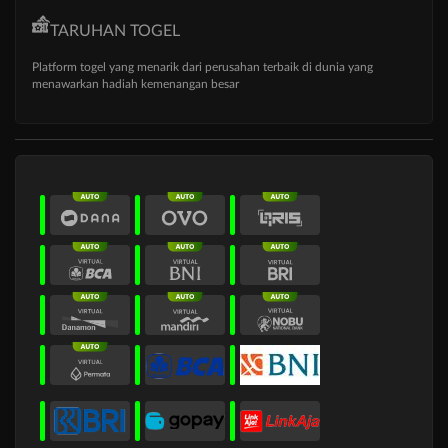
TARUHAN TOGEL
Platform togel yang menarik dari perusahan terbaik di dunia yang
menawarkan hadiah kemenangan besar