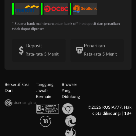
* Selama bank maintenance dan bank offline deposit dan penarikan
tidak dapat diproses
Deposit
Penarikan
Rata-rata 3 Menit
Rata-rata 5 Menit
Bersertifikasi
Tanggung
Browser
Dari
Jawab
Yang
Bermain
Didukung
©2026 RUSIA777. Hak
cipta dilindungi | 18+