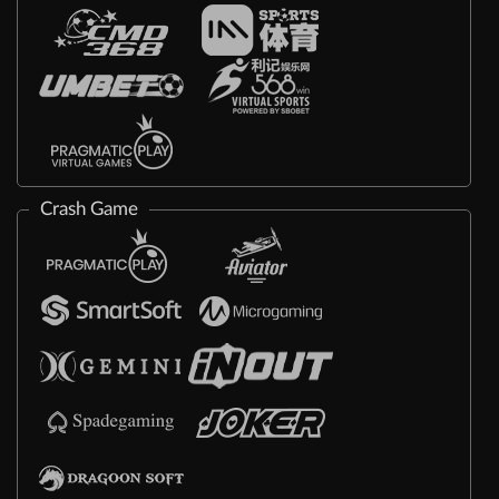
Crash Game