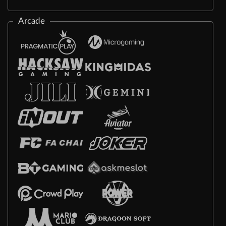
Arcade