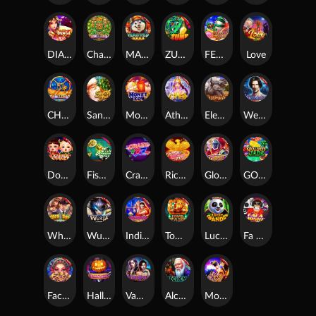
DIAO CHAN FA DA CAI
Challenge・Mayan Calendar
MASTER HAHA
ZUMA
FEATURE BUY・CHRISTMAS EXPRESS
Love
CHALLENGE・FU LU SHOU XI
Santa Claus
Money Meow
Athena
Elephant
Werewolf
Double Happiness
Fish Prawn Crab
Crazy 777
Rich & Happy
Glorious Kingdom
GOLDEN JADE
Who's The Boss
Wu Xia
India Treasure
Tomb Treasure
Lucky Panda
Fa Fa Monkey
Face Off
Halloween
Vampire
Alchemy
Moon Festival