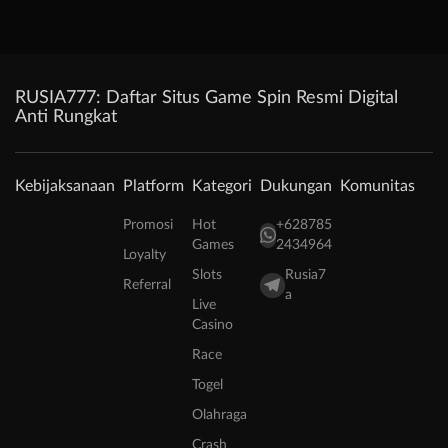
RUSIA777: Daftar Situs Game Spin Resmi Digital
Anti Rungkat
Kebijaksanaan
Platform
Kategori
Dukungan
Komunitas
Promosi
Hot
+628785
Games
2434964
Loyalty
Slots
Rusia7
Referral
a
Live
Casino
Race
Togel
Olahraga
Crash