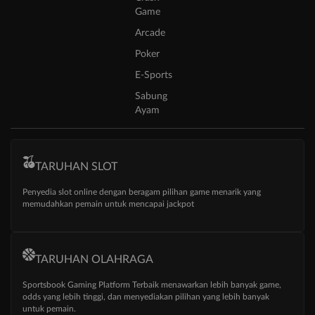
Game
Arcade
Poker
E-Sports
Sabung
Ayam
TARUHAN SLOT
Penyedia slot online dengan beragam pilihan game menarik yang
memudahkan pemain untuk mencapai jackpot
TARUHAN OLAHRAGA
Sportsbook Gaming Platform Terbaik menawarkan lebih banyak game,
odds yang lebih tinggi, dan menyediakan pilihan yang lebih banyak
untuk pemain.