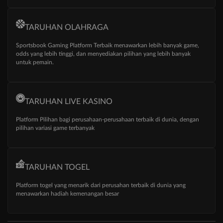
TARUHAN OLAHRAGA
Sportsbook Gaming Platform Terbaik menawarkan lebih banyak game,
odds yang lebih tinggi, dan menyediakan pilihan yang lebih banyak
untuk pemain.
TARUHAN LIVE KASINO
Platform Pilihan bagi perusahaan-perusahaan terbaik di dunia, dengan
pilihan variasi game terbanyak
TARUHAN TOGEL
Platform togel yang menarik dari perusahan terbaik di dunia yang
menawarkan hadiah kemenangan besar