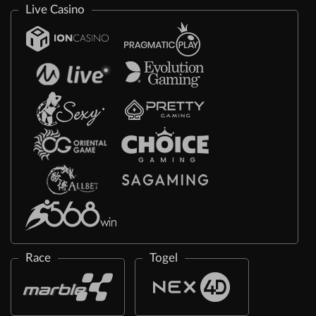
Live Casino
Race
Togel