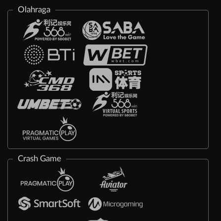
Olahraga
Crash Game