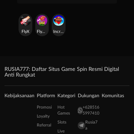
FlyX
FlyX Cash Turbo
Incredible Balloon Machine
RUSIA777: Daftar Situs Game Spin Resmi Digital
Anti Rungkat
Kebijaksanaan
Platform
Kategori
Dukungan
Komunitas
Promosi
Hot
+628516
Games
5997410
Loyalty
Slots
Rusia7
Referral
a
Live