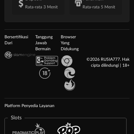
Rata-rata 3 Menit
Rata-rata 5 Menit
Bersertifikasi
Tanggung
Browser
Dari
Jawab
Yang
Bermain
Didukung
©2026 RUSIA777. Hak
cipta dilindungi | 18+
Platform Penyedia Layanan
Slots