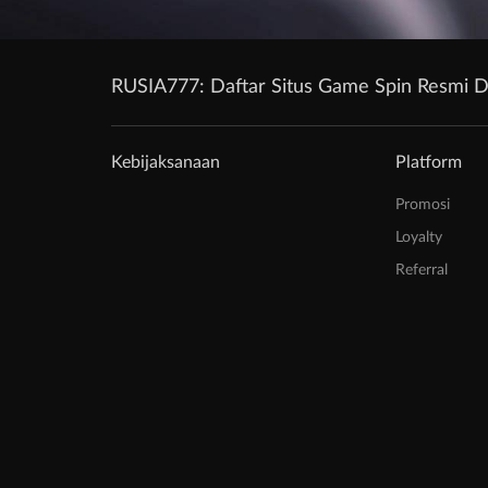
RUSIA777: Daftar Situs Game Spin Resmi Di
Kebijaksanaan
Platform
Promosi
Loyalty
Referral