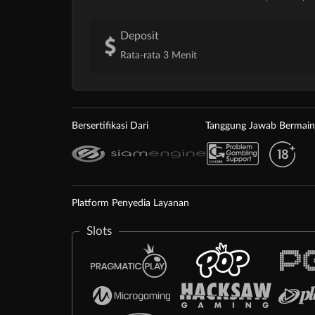
Deposit
Rata-rata 3 Menit
Bersertifikasi Dari
Tanggung Jawab Bermain
Platform Penyedia Layanan
Slots