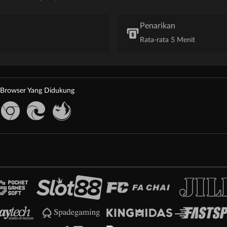
Penarikan
Rata-rata 5 Menit
Browser Yang Didukung