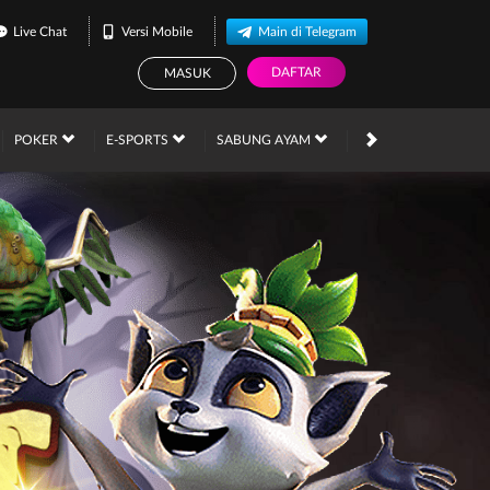
Live Chat
Versi Mobile
Main di Telegram
DAFTAR
MASUK
PROMOSI
POKER
E-SPORTS
SABUNG AYAM