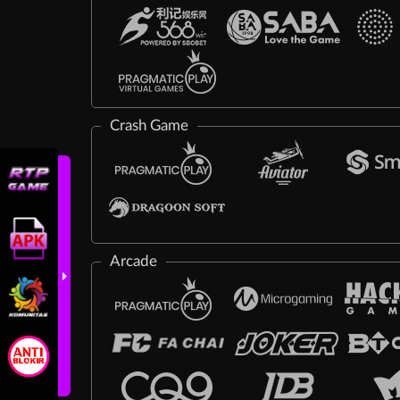
Crash Game
Arcade