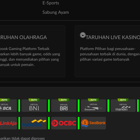
E-Sports
Sabung Ayam
ARUHAN OLAHRAGA
TARUHAN LIVE KASIN
book Gaming Platform Terbaik
Platform Pilihan bagi perusahaan-
rkan lebih banyak game, odds yang
perusahaan terbaik di dunia, dengan
tinggi, dan menyediakan pilihan yang
pilihan variasi game terbanyak
banyak untuk pemain.
arikan tidak dapat diproses