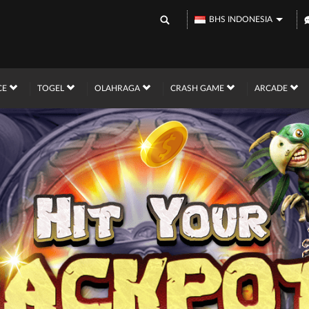
BHS INDONESIA
CE
TOGEL
OLAHRAGA
CRASH GAME
ARCADE