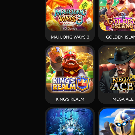
MAHJONG WAYS 3
GOLDEN ISLA
KING'S REALM
MEGA ACE