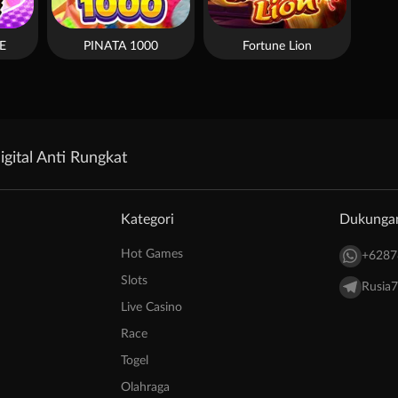
E
PINATA 1000
Fortune Lion
gital Anti Rungkat
Kategori
Dukunga
Hot Games
+6287
Slots
Rusia7
Live Casino
Race
Togel
Olahraga