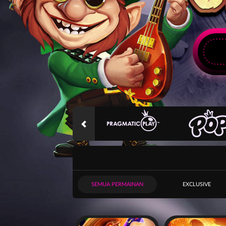
SEMUA PERMAINAN
EXCLUSIVE