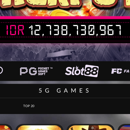
IDR
12,738,730,967
5G GAMES
TOP 20