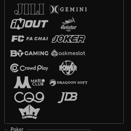
Poker