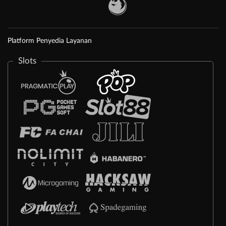
Platform Penyedia Layanan
Slots