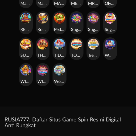
Mahjong Beauty
Mahjong Dragon Ways
MAYA TEMPLE OF FORTUNE
MEGA FORTUNE OX
MR DIAMOND DELUXE
Olympus Fortune
REDBEARD TREASURE
Rooster Blitz
Pedas Gila
Sugar Blast
Sugar Blast Frenzy
Sugar Candy Bonanza
SUSHI RUSH
THE BIG THE FAT THE UGLY
TIDES OF FORTUNE
TOMYUM BONANZA
Treasures of Olympus 1000
WHITE ELEPHANT
WILD MINER
WILD WITCH SUGAR BONANZA
Wonder Ace
RUSIA777: Daftar Situs Game Spin Resmi Digital
Anti Rungkat