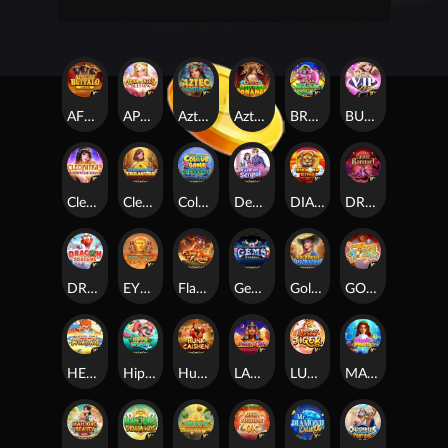
AFRICAN BUFFALO 5000
APHRODITE’S BLESSING
Aztec Fortune
Aztec Rush Bonanza
BREAK THE BANK
BUNNY VIP NIGHT
Cleopatra's Fortune Ways
Cleopatra's Treasure
Colour Game Mega Bonus
Dear Senpai
DIAMOND KING
DRACULA’S CASTLE BANQUET
DRAGON FORTUNE
EYES OF RA
Flame of Fortune
Gems of Valhalla
Gold Rush Bonanza
GOLDEN FORTUNE HORSE
HEAVENLY FEAST WITH WUKONG
Hippo Splash
Hunk Cai Shen
LADY OF RA
LUCKY TIGER
MAGIC PEARLS