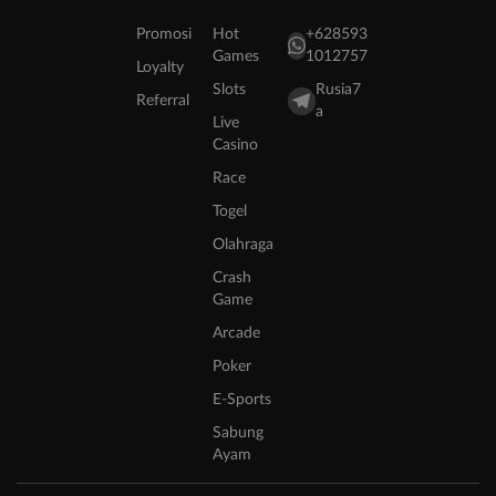
Promosi
Hot
+628593
Games
1012757
Loyalty
Slots
Rusia7
Referral
a
Live
Casino
Race
Togel
Olahraga
Crash
Game
Arcade
Poker
E-Sports
Sabung
Ayam