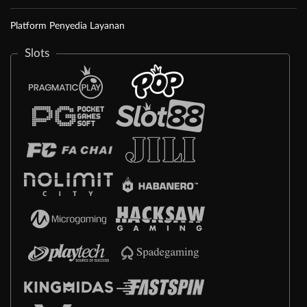
Platform Penyedia Layanan
Slots