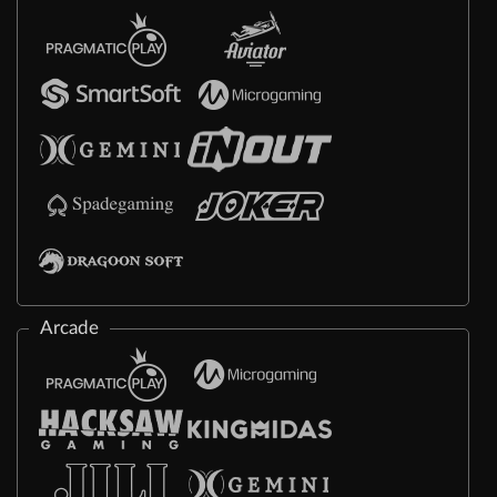
Arcade