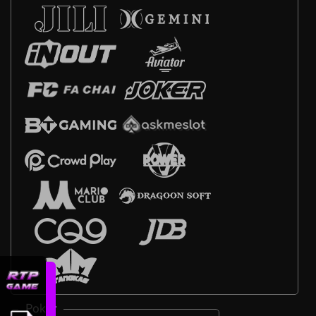
Poker