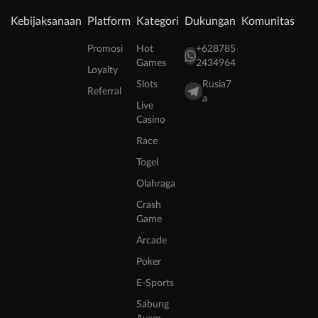
Kebijaksanaan
Platform
Kategori
Dukungan
Komunitas
Promosi
Hot
+628785
Games
2434964
Loyalty
Slots
Rusia7
Referral
a
Live
Casino
Race
Togel
Olahraga
Crash
Game
Arcade
Poker
E-Sports
Sabung