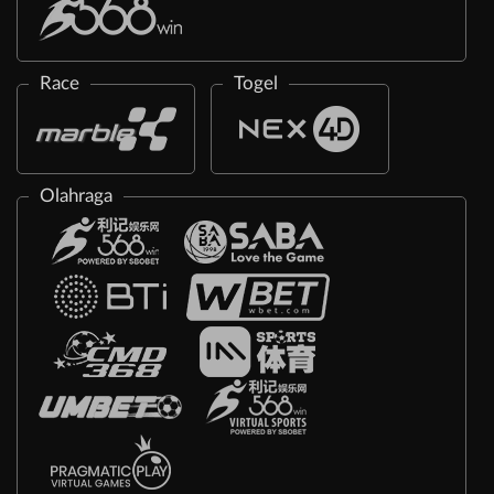
Race
Togel
Olahraga