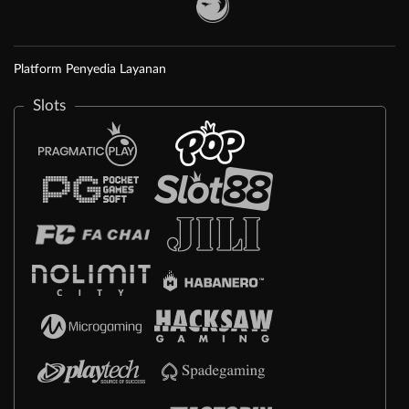
Platform Penyedia Layanan
Slots