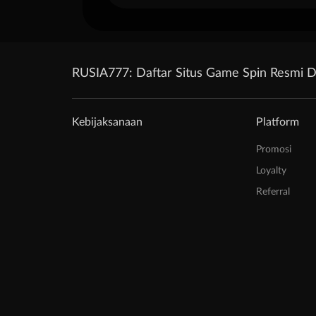
RUSIA777: Daftar Situs Game Spin Resmi Di
Kebijaksanaan
Platform
Promosi
Loyalty
Referral