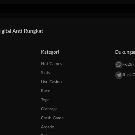
gital Anti Rungkat
Kategori
Dukunga
Hot Games
+6287
Slots
Rusia7
Live Casino
Race
Togel
Olahraga
Crash Game
Arcade