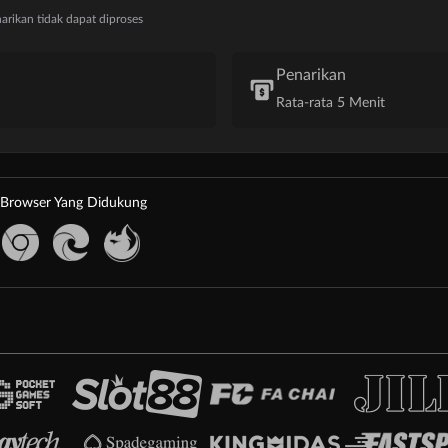
arikan tidak dapat diproses
Penarikan
Rata-rata 5 Menit
Browser Yang Didukung