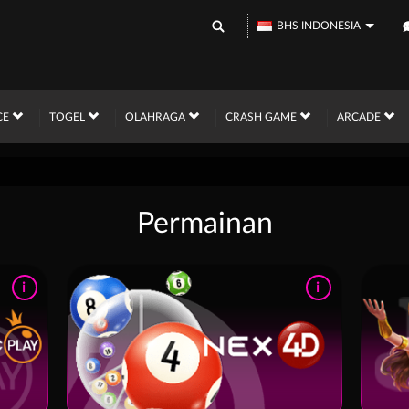
BHS INDONESIA
CE
TOGEL
OLAHRAGA
CRASH GAME
ARCADE
Permainan
i
i