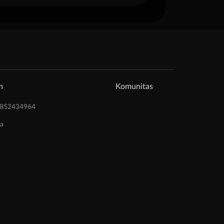
n
Komunitas
852434964
a