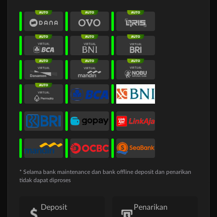
* Selama bank maintenance dan bank offline deposit dan penarikan
tidak dapat diproses
Deposit
Penarikan