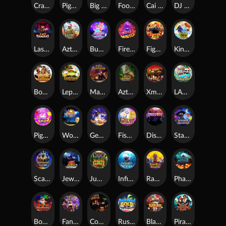
Crazy Bounty
Piggy Bank Gold
Big Net Bass
Football Fever
Cai Shen Fortune
DJ Fever
Last Samurai
Aztec: Bonus Hunt 2 Xmas
Bunny to the Moon
Firefly Hunter
Fighting Bull
Kingyo Riches
Book of Safari
Leprechaun’s Fortune
Mace of Hercules
Aztec: Bonus Hunt 2
Xmas Gift Delight
LABUBU: Fall In Wild
Piggy Bank Gold 2
World Cup Final
Genie Mystery
Fish Prawn Crab Bonanza
Disco 777
Starry Adventure
Scale of Heaven: Anubis
Jewel Mastermind
Jumanji Bonanza
Infinity Ocean
Ramakien Blessing
Phantom Multiplier
Boom of Prosperity
Fantastic Beast
Cookie Hunter
Rush Hour Gold
BlackJack21
Pirate Treasure Hunt