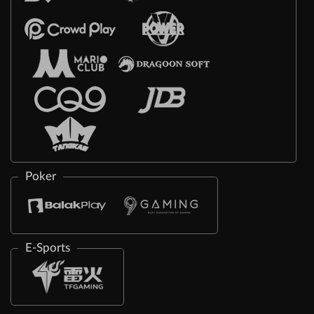
Poker
E-Sports