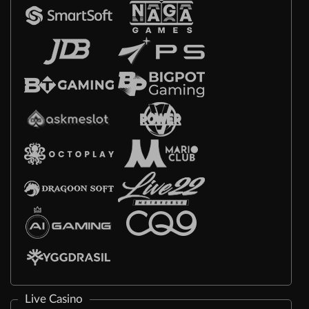
Live Casino