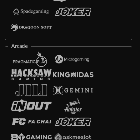
Arcade