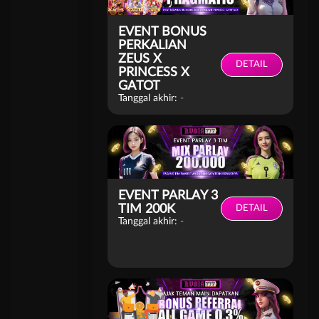
EVENT BONUS
PERKALIAN
ZEUS X
DETAIL
PRINCESS X
GATOT
Tanggal akhir:
-
EVENT PARLAY 3
TIM 200K
DETAIL
Tanggal akhir:
-