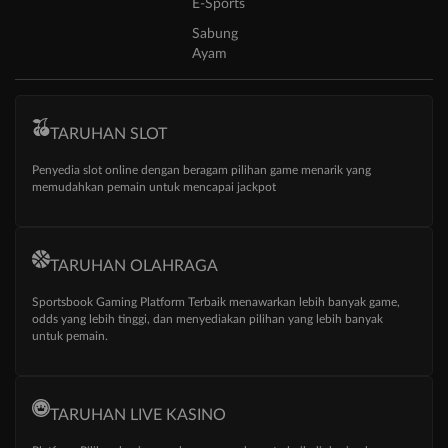
E-Sports
Sabung
Ayam
TARUHAN SLOT
Penyedia slot online dengan beragam pilihan game menarik yang
memudahkan pemain untuk mencapai jackpot
TARUHAN OLAHRAGA
Sportsbook Gaming Platform Terbaik menawarkan lebih banyak game,
odds yang lebih tinggi, dan menyediakan pilihan yang lebih banyak
untuk pemain.
TARUHAN LIVE KASINO