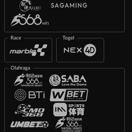
Race
Togel
Olahraga