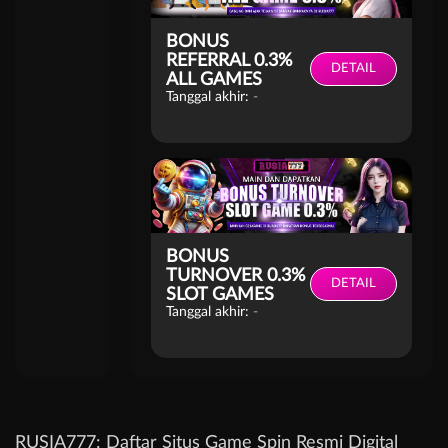
BONUS
REFERRAL 0.3%
DETAIL
ALL GAMES
Tanggal akhir:
-
BONUS
TURNOVER 0.3%
DETAIL
SLOT GAMES
Tanggal akhir:
-
RUSIA777: Daftar Situs Game Spin Resmi Digital