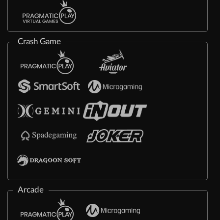
Crash Game
Arcade