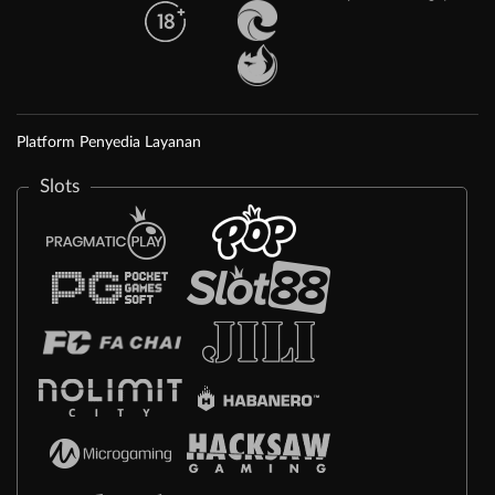
Platform Penyedia Layanan
Slots