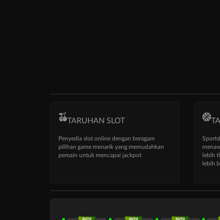
TARUHAN SLOT
T
Penyedia slot online dengan beragam
Sports
pilihan game menarik yang memudahkan
menawa
pemain untuk mencapai jackpot
lebih 
lebih 