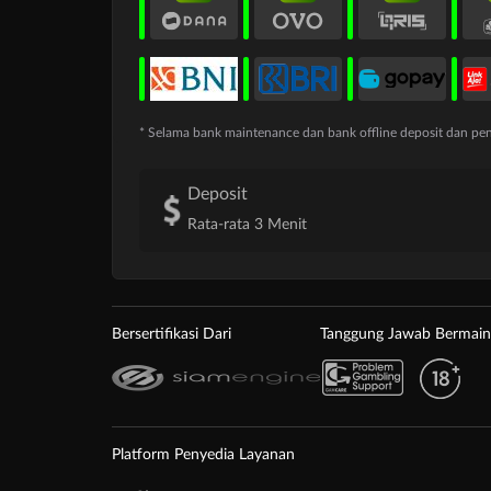
* Selama bank maintenance dan bank offline deposit dan pen
Deposit
Rata-rata 3 Menit
Bersertifikasi Dari
Tanggung Jawab Bermain
Platform Penyedia Layanan