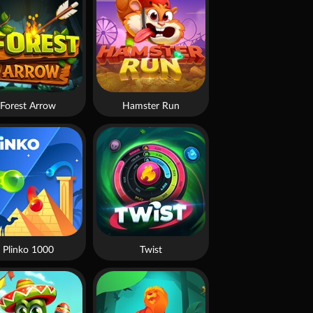
Forest Arrow
Hamster Run
Plinko 1000
Twist