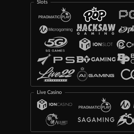
Slots
Live Casino