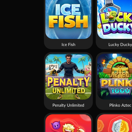
Ice Fish
Lucky Ducky
Penalty Unlimited
Plinko Aztec