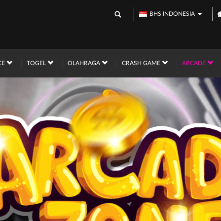
BHS INDONESIA
CE
TOGEL
OLAHRAGA
CRASH GAME
ARCADE