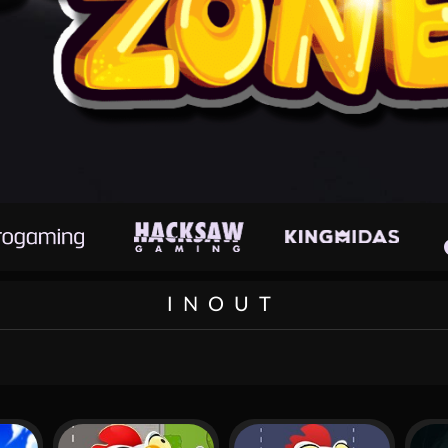
INOUT