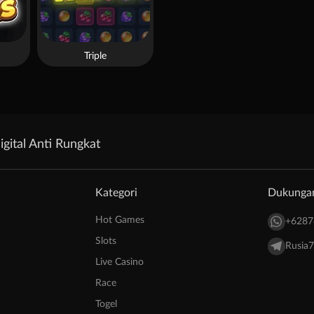
Triple
gital Anti Rungkat
Kategori
Dukunga
Hot Games
+6287
Slots
Rusia7
Live Casino
Race
Togel