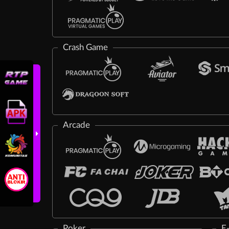
Crash Game
Arcade
Poker
E