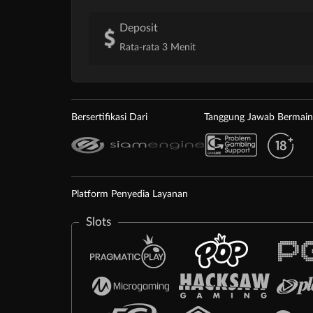
Deposit
Rata-rata 3 Menit
Bersertifikasi Dari
Tanggung Jawab Bermain
Platform Penyedia Layanan
Slots