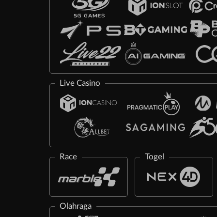
Live Casino
Race
Togel
Olahraga