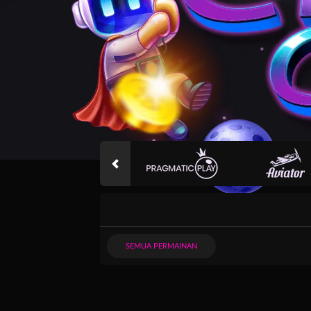
SEMUA PERMAINAN