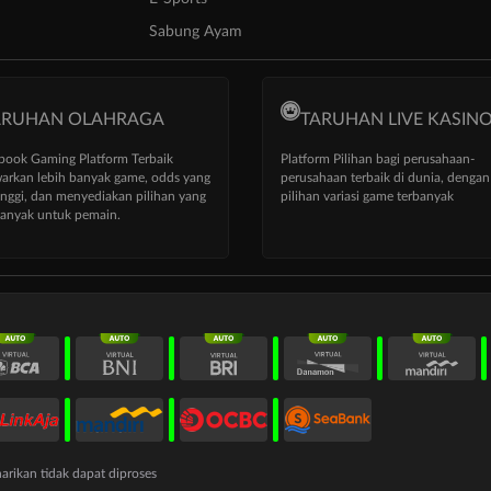
Sabung Ayam
ARUHAN OLAHRAGA
TARUHAN LIVE KASIN
book Gaming Platform Terbaik
Platform Pilihan bagi perusahaan-
rkan lebih banyak game, odds yang
perusahaan terbaik di dunia, dengan
tinggi, dan menyediakan pilihan yang
pilihan variasi game terbanyak
banyak untuk pemain.
arikan tidak dapat diproses