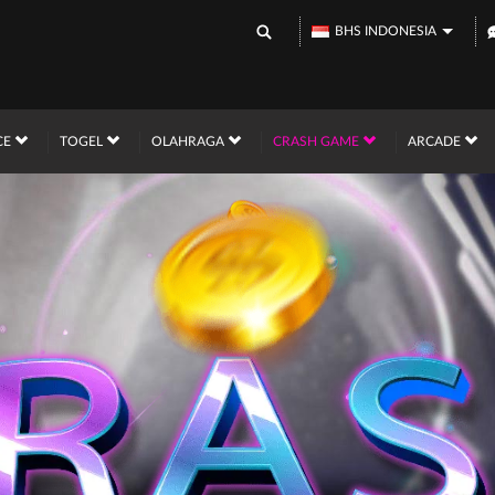
BHS INDONESIA
CE
TOGEL
OLAHRAGA
CRASH GAME
ARCADE