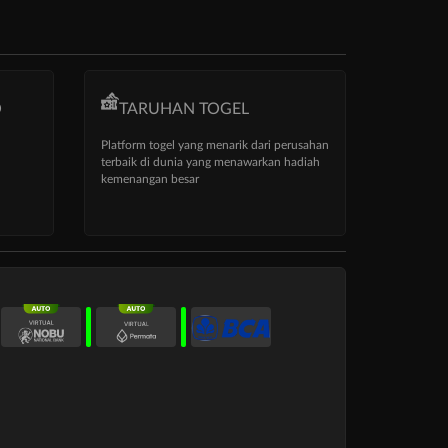
O
TARUHAN TOGEL
Platform togel yang menarik dari perusahan
terbaik di dunia yang menawarkan hadiah
kemenangan besar